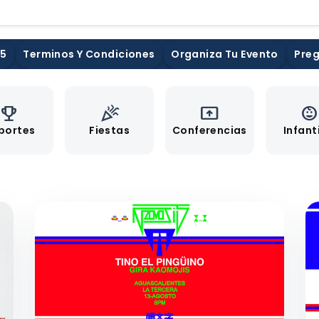
25
Terminos Y Condiciones
Organiza Tu Evento
Preg
emoji_events
celebration
present_to_all
child_car
portes
Fiestas
Conferencias
Infant