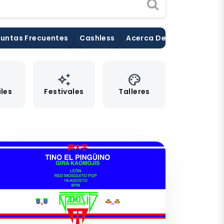
untas Frecuentes
Cashless
Acerca De Nosotros
Pu
e
auto_awesome
palette
iles
Festivales
Talleres