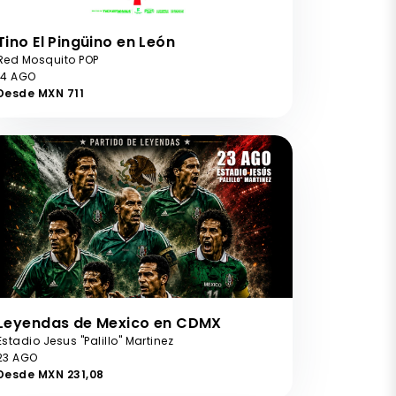
Tino El Pingüino en León
Red Mosquito POP
14 AGO
Desde MXN 711
Leyendas de Mexico en CDMX
Estadio Jesus "Palillo" Martinez
23 AGO
Desde MXN 231,08