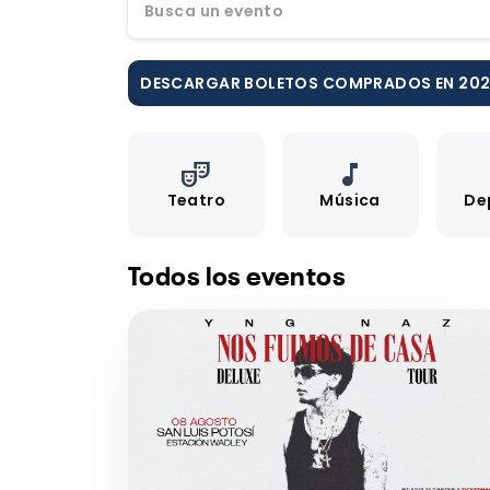
Busca un evento
DESCARGAR BOLETOS COMPRADOS EN 20
theater_comedy
music_note
Teatro
Música
De
Todos los eventos