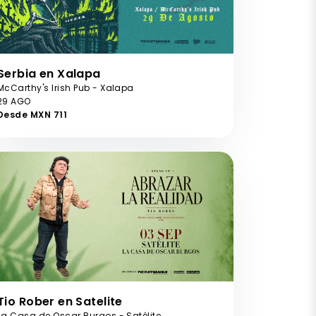
Serbia en Xalapa
McCarthy's Irish Pub - Xalapa
29 AGO
Desde MXN 711
Tio Rober en Satelite
La Casa de Oscar Burgos - Satélite