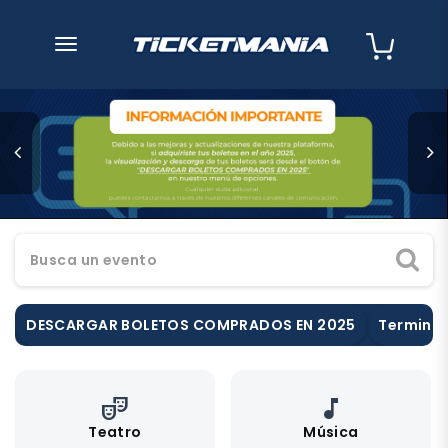
desplegar navegación
Busca un evento
DESCARGAR BOLETOS COMPRADOS EN 2025
Terminos
theater_comedy
music_note
Teatro
Música