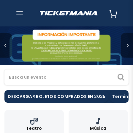
desplegar navegación
Busca un evento
DESCARGAR BOLETOS COMPRADOS EN 2025
Terminos
theater_comedy
music_note
Teatro
Música