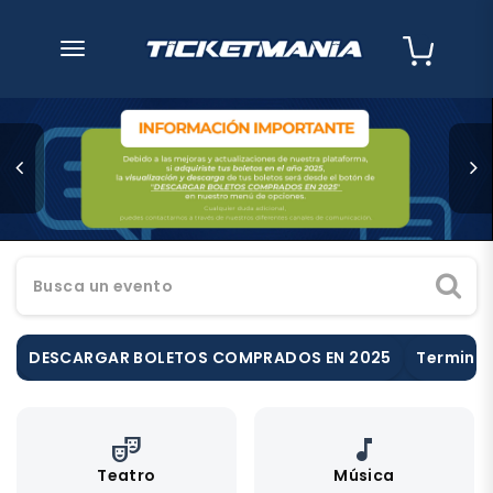
desplegar navegación
Busca un evento
DESCARGAR BOLETOS COMPRADOS EN 2025
Terminos
theater_comedy
music_note
Teatro
Música