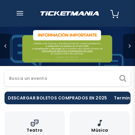
desplegar navegación
Busca un evento
DESCARGAR BOLETOS COMPRADOS EN 2025
Terminos
theater_comedy
music_note
Teatro
Música