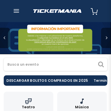
desplegar navegación
Busca un evento
DESCARGAR BOLETOS COMPRADOS EN 2025
Terminos
theater_comedy
music_note
Teatro
Música