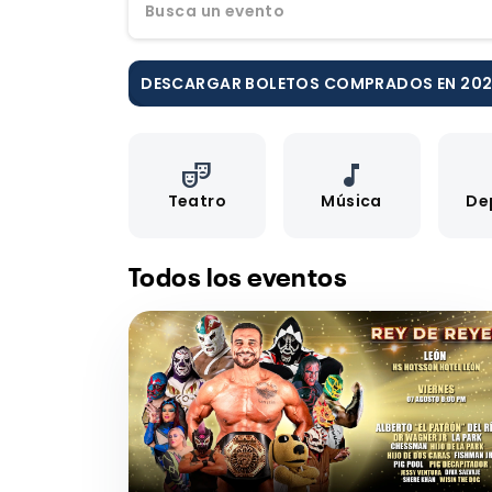
Busca un evento
DESCARGAR BOLETOS COMPRADOS EN 20
theater_comedy
music_note
Teatro
Música
De
Todos los eventos