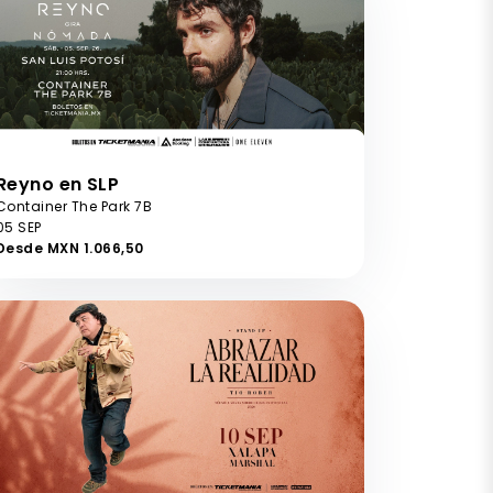
Reyno en SLP
Container The Park 7B
05 SEP
Desde MXN 1.066,50