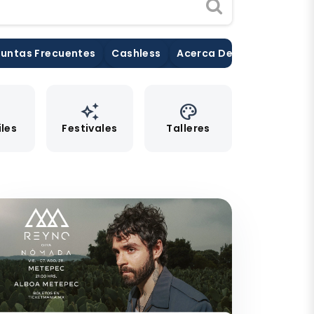
untas Frecuentes
Cashless
Acerca De Nosotros
Pu
e
auto_awesome
palette
iles
Festivales
Talleres