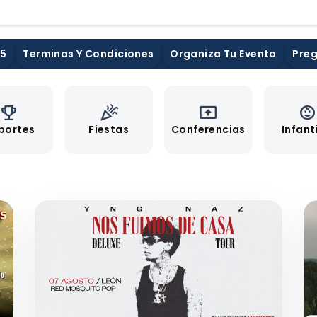
25
Terminos Y Condiciones
Organiza Tu Evento
Preg
emoji_events
celebration
present_to_all
child_car
portes
Fiestas
Conferencias
Infant