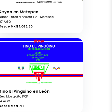
Reyno en Metepec
Alboa Entertainment Hall Metepec
07 AGO
Desde MXN 1.066,50
Tino El Pingüino en León
Red Mosquito POP
14 AGO
Desde MXN 711