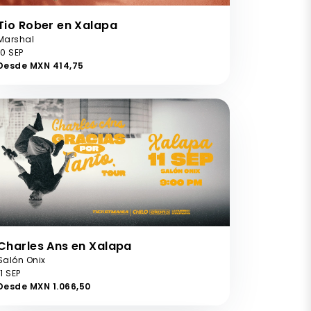
Tio Rober en Xalapa
Marshal
10 SEP
Desde MXN 414,75
Charles Ans en Xalapa
Salón Onix
11 SEP
Desde MXN 1.066,50