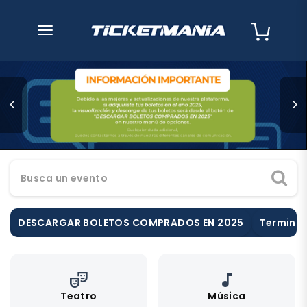
desplegar navegación
Busca un evento
DESCARGAR BOLETOS COMPRADOS EN 2025
Terminos
theater_comedy
music_note
Teatro
Música