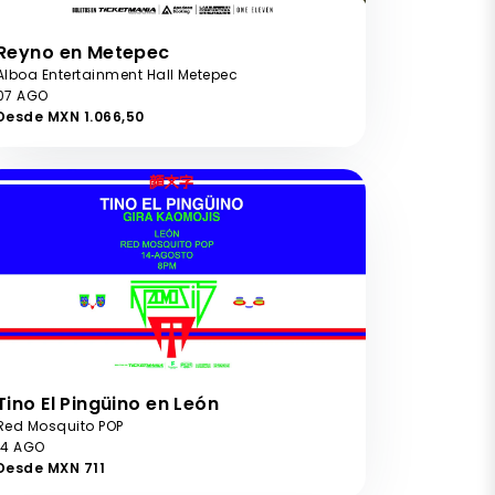
Reyno en Metepec
Alboa Entertainment Hall Metepec
07 AGO
Desde MXN 1.066,50
Tino El Pingüino en León
Red Mosquito POP
14 AGO
Desde MXN 711