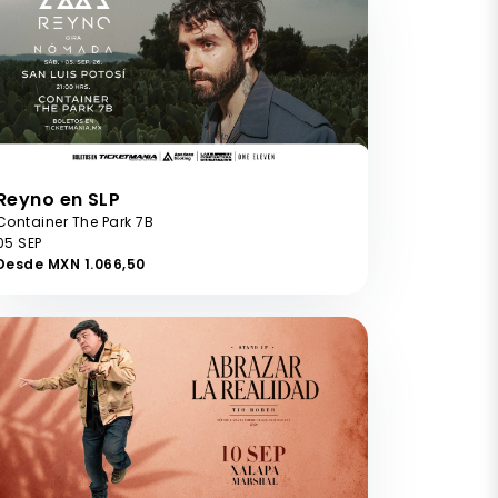
Reyno en SLP
Container The Park 7B
05 SEP
Desde MXN 1.066,50