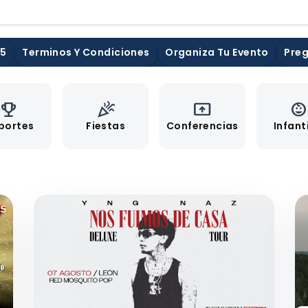
25
Terminos Y Condiciones
Organiza Tu Evento
Preg
emoji_events
celebration
present_to_all
child_car
portes
Fiestas
Conferencias
Infant