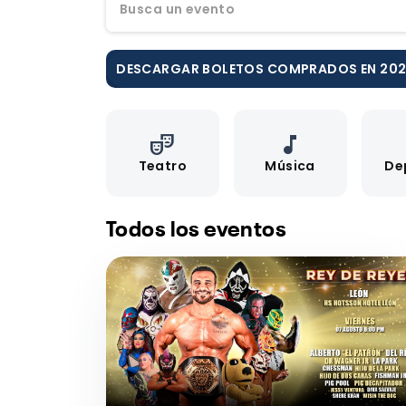
Busca un evento
DESCARGAR BOLETOS COMPRADOS EN 20
theater_comedy
music_note
Teatro
Música
De
Todos los eventos