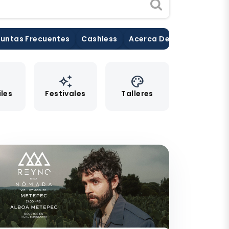
untas Frecuentes
Cashless
Acerca De Nosotros
Pu
e
auto_awesome
palette
iles
Festivales
Talleres