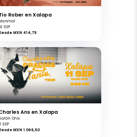
Tio Rober en Xalapa
Marshal
10 SEP
Desde MXN 414,75
Charles Ans en Xalapa
Salón Onix
11 SEP
Desde MXN 1.066,50