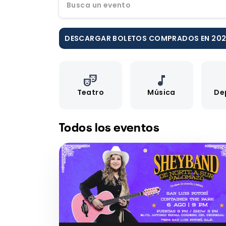
Busca un evento
DESCARGAR BOLETOS COMPRADOS EN 20
theater_comedy
music_note
Teatro
Música
De
Todos los eventos