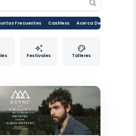
untas Frecuentes
Cashless
Acerca De Nosotros
Pu
e
auto_awesome
palette
iles
Festivales
Talleres