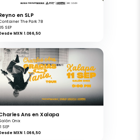
Reyno en SLP
Container The Park 7B
05 SEP
Desde MXN 1.066,50
Charles Ans en Xalapa
Salón Onix
11 SEP
Desde MXN 1.066,50