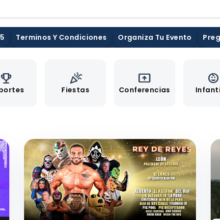
25
Terminos Y Condiciones
Organiza Tu Evento
Preg
emoji_events
celebration
present_to_all
child_car
portes
Fiestas
Conferencias
Infant