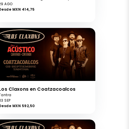
29 AGO
Desde MXN 414,75
Los Claxons en Coatzacoalcos
Tantra
03 SEP
Desde MXN 592,50