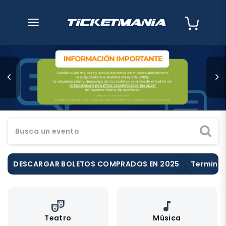
desplegar navegación
Busca un evento
DESCARGAR BOLETOS COMPRADOS EN 2025
Terminos
theater_comedy
music_note
Teatro
Música