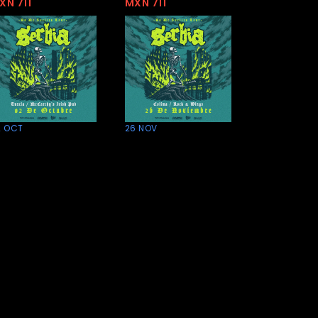
XN 711
MXN 711
2 OCT
26 NOV
Serbia en
Serbia en
uxtla
Colima