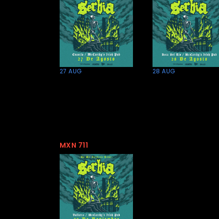
27 AUG
28 AUG
Serbia en
Serbia en
Cuautla
Boca del
Rio
MXN 711