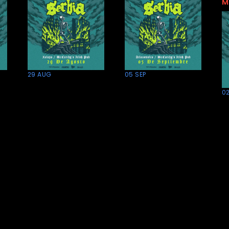
M
29 AUG
05 SEP
Serbia en
Serbia en
0
Xalapa
Atlacomulco
T