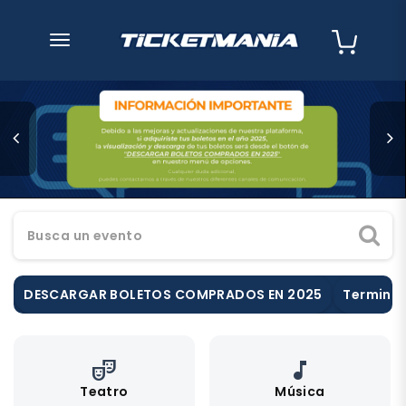
desplegar navegación
Busca un evento
DESCARGAR BOLETOS COMPRADOS EN 2025
Terminos
theater_comedy
music_note
Teatro
Música