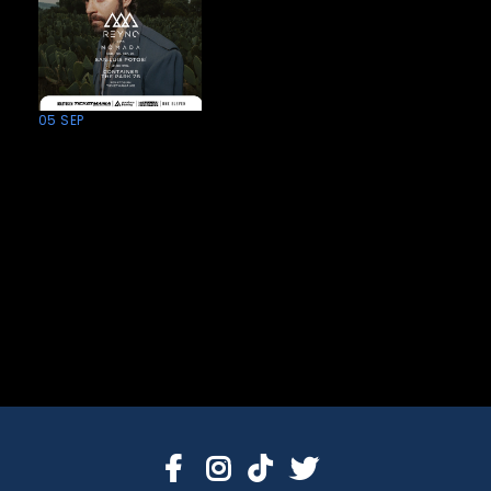
05 SEP
Reyno en
SLP