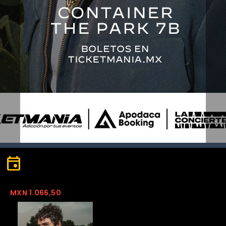
Liquid error: Locale 'en.json'
event
not found
MXN 1.066,50