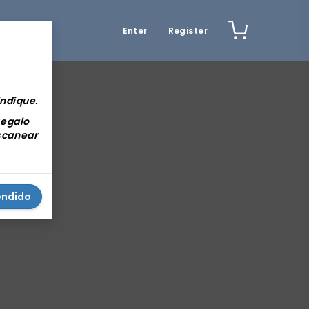
Enter
Register
indique.
regalo
scanear
endido