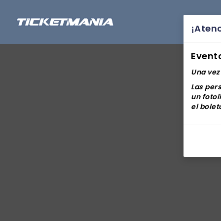
¡Aten
Event
Una vez 
Las per
un foto
el bolet