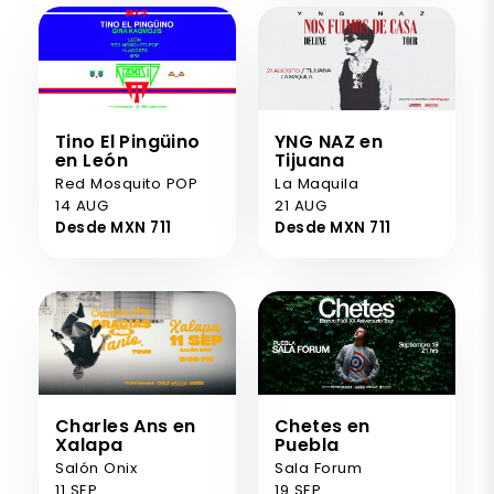
Tino El Pingüino
YNG NAZ en
en León
Tijuana
Red Mosquito POP
La Maquila
14 AUG
21 AUG
Desde MXN 711
Desde MXN 711
Charles Ans en
Chetes en
Xalapa
Puebla
Salón Onix
Sala Forum
11 SEP
19 SEP