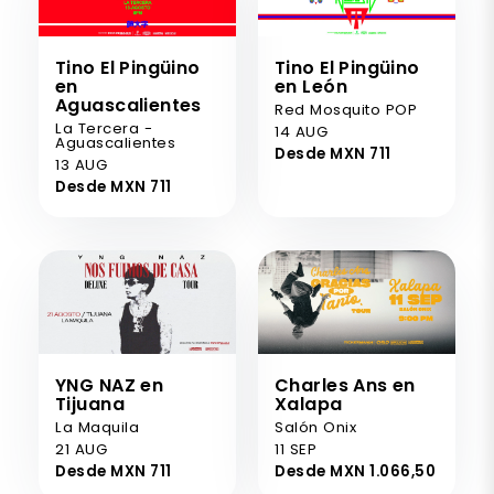
Tino El Pingüino
Tino El Pingüino
en
en León
Aguascalientes
Red Mosquito POP
La Tercera -
14 AUG
Aguascalientes
Desde MXN 711
13 AUG
Desde MXN 711
YNG NAZ en
Charles Ans en
Tijuana
Xalapa
La Maquila
Salón Onix
21 AUG
11 SEP
Desde MXN 711
Desde MXN 1.066,50