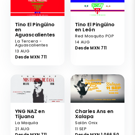
Tino El Pingüino
Tino El Pingüino
en
en León
Aguascalientes
Red Mosquito POP
La Tercera -
14 AUG
Aguascalientes
Desde MXN 711
13 AUG
Desde MXN 711
YNG NAZ en
Charles Ans en
Tijuana
Xalapa
La Maquila
Salón Onix
21 AUG
11 SEP
Desde MXN 711
Desde MXN 1.066,50