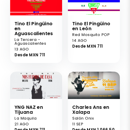
Tino El Pingüino
Tino El Pingüino
en
en León
Aguascalientes
Red Mosquito POP
La Tercera -
14 AGO
Aguascalientes
Desde MXN 711
13 AGO
Desde MXN 711
YNG NAZ en
Charles Ans en
Tijuana
Xalapa
La Maquila
Salón Onix
21 AGO
11 SEP
Desde MXN 711
Desde MXN 1.066,50