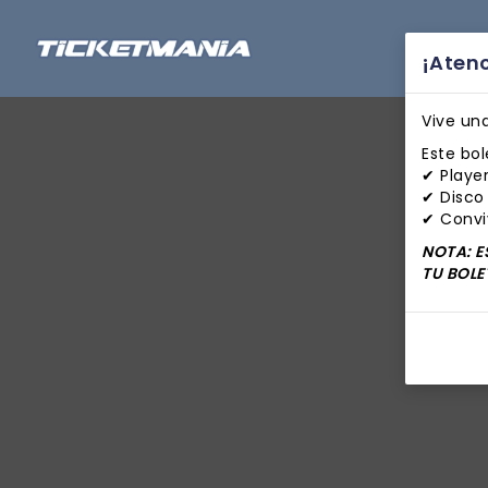
¡Aten
Vive un
Este bol
✔ Player
✔ Disco
✔ Convi
NOTA: E
TU BOLE