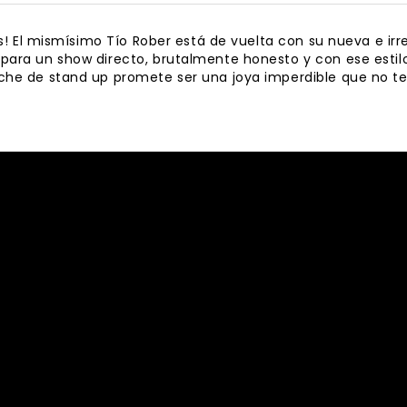
os! El mismísimo Tío Rober está de vuelta con su nueva e irr
ara un show directo, brutalmente honesto y con ese estilo 
che de stand up promete ser una joya imperdible que no te 