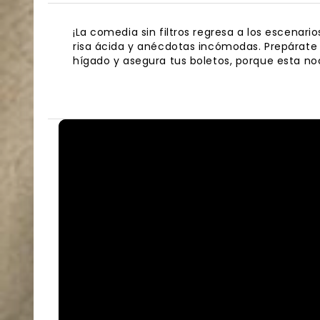
¡La comedia sin filtros regresa a los escenari
risa ácida y anécdotas incómodas. Prepárate p
hígado y asegura tus boletos, porque esta no