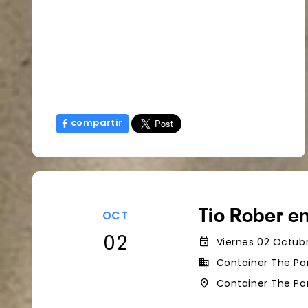
compartir
Tio Rober e
OCT
02
event
Viernes 02 Octubr
business
Container The Pa
place
Container The Par