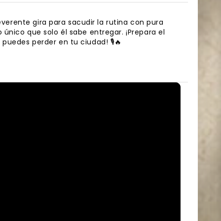
everente gira para sacudir la rutina con pura
único que solo él sabe entregar. ¡Prepara el
puedes perder en tu ciudad! 🎙️🔥