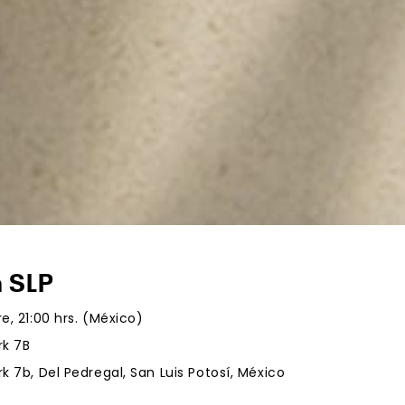
n SLP
e, 21:00 hrs. (México)
rk 7B
k 7b, Del Pedregal, San Luis Potosí, México