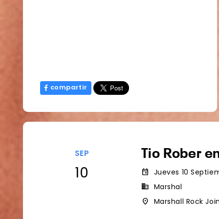
compartir
Tio Rober e
SEP
10
event
Jueves 10 Septiem
business
Marshal
place
Marshall Rock Joi