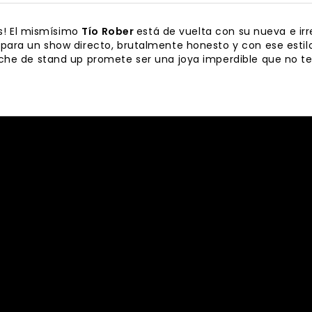
os! El mismísimo
Tío Rober
está de vuelta con su nueva e irr
ara un show directo, brutalmente honesto y con ese estilo 
che de stand up promete ser una joya imperdible que no te 