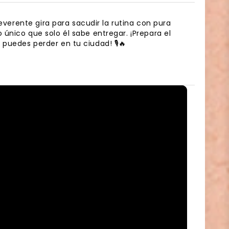
everente gira para sacudir la rutina con pura
único que solo él sabe entregar. ¡Prepara el
puedes perder en tu ciudad! 🎙️🔥