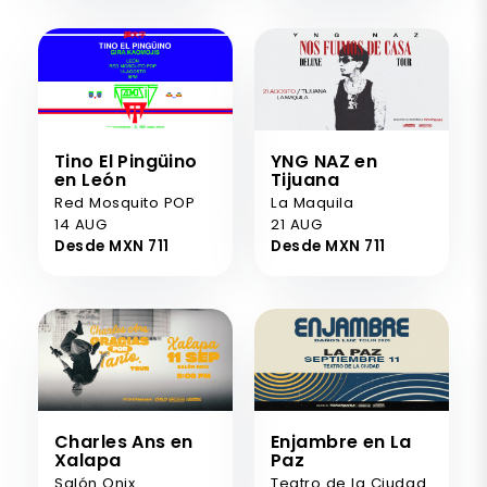
Tino El Pingüino
YNG NAZ en
en León
Tijuana
Red Mosquito POP
La Maquila
14 AUG
21 AUG
Desde MXN 711
Desde MXN 711
Charles Ans en
Enjambre en La
Xalapa
Paz
Salón Onix
Teatro de la Ciudad